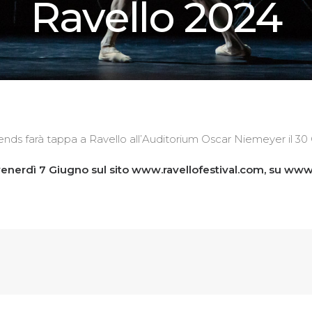
Ravello 2024
iends farà tappa a Ravello all’Auditorium Oscar Niemeyer il 30 
 venerdì 7 Giugno sul sito
www.ravellofestival.com
, su
www.