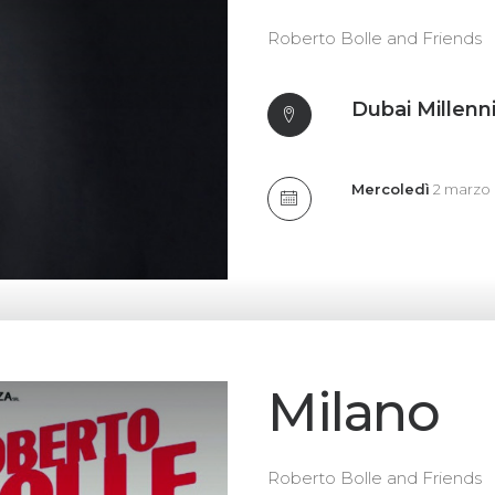
Roberto Bolle and Friends
Dubai Millen
Mercoledì
2 marzo
Milano
Roberto Bolle and Friends