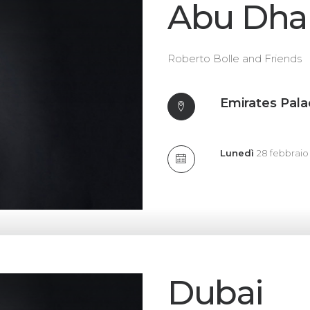
Abu Dha
Roberto Bolle and Friends
Emirates Pala
Lunedì
28 febbraio
Dubai