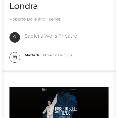
Londra
Roberto Bolle and Friends
Sadler's Wells Theatre
Martedì
11 Novembre· 19.30