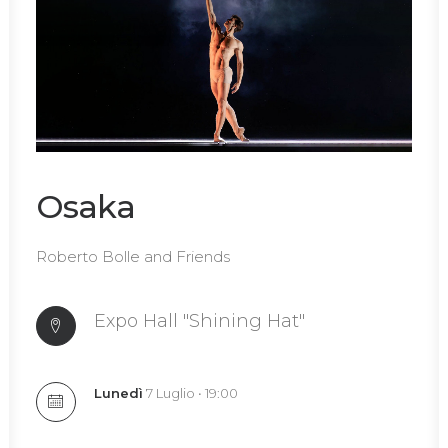
Osaka
Roberto Bolle and Friends
Expo Hall "Shining Hat"
Lunedì
7 Luglio • 19:00