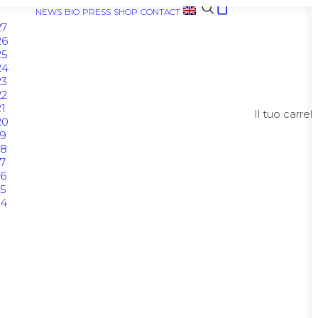
NEWS
BIO
PRESS
SHOP
CONTACT
27
26
25
24
23
22
1
Il tuo carrel
20
9
18
7
6
5
14